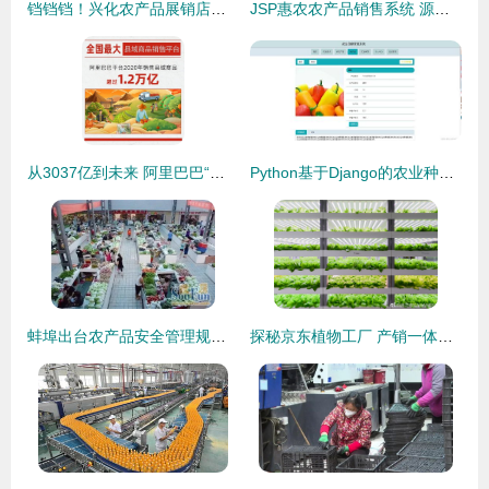
铛铛铛！兴化农产品展销店南京开业，鲜美直抵舌尖
JSP惠农农产品销售系统 源码、数据库与开发环境全面解析
从3037亿到未来 阿里巴巴“热土计划”再启乡村振兴新引擎
Python基于Django的农业种植农产品销售系统设计
蚌埠出台农产品安全管理规定 不合格禁入市场，严把销售关口
探秘京东植物工厂 产销一体化，破解农产品销售难题！